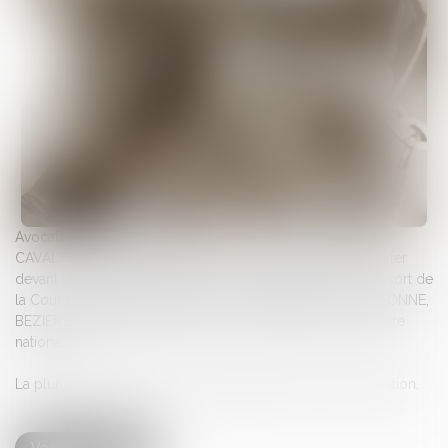
Avocats au Barreau de NARBONNE, le Cabinet BRICCA &
CAVALIER est à même de vous conseiller et de vous assister
devant les différentes juridictions civiles et pénales du ressort de
la Cour d’appel de MONTPELLIER (NARBONNE, CARCASSONNE,
BEZIERS, PERPIGNAN, RODEZ) et sur l’ensemble du territoire
national.
La pluridisciplinarité de son cabinet est le fruit de sa formation.