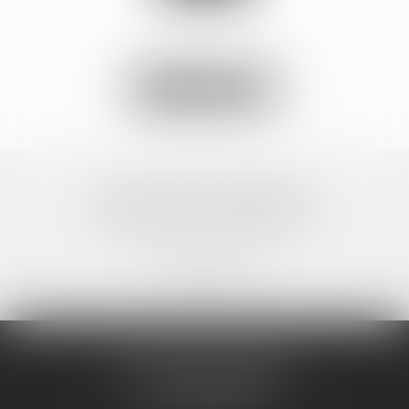
Voir toutes les actus
NOS AVIS CLIENTS
Aucun avis client
BRICCA & CAVALIER
14 BOULEVARD GAMBETTA
11100 NARBONNE