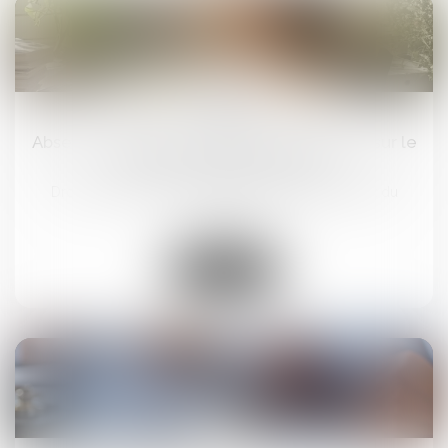
24
avr.
Absence maladie : comment la présenter sur le
bulletin de paie en 2025 ?
Droit du travail - Salariés
/
Responsabilité accident du
travail
Lire la suite
17