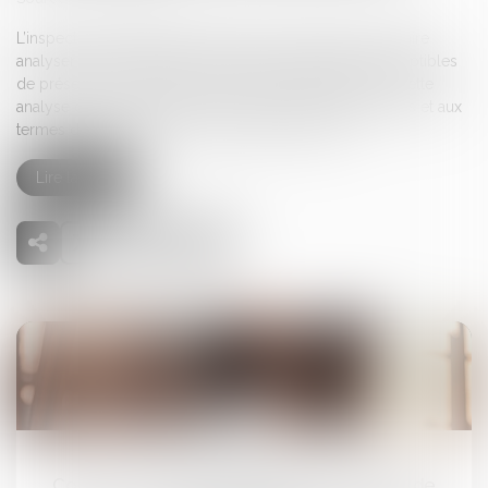
L’inspection du travail peut demander à l’entreprise de faire
analyser certains agents chimiques et substances susceptibles
de présenter un danger pour la santé des travailleurs. Cette
analyse doit alors se faire auprès de certains organismes et aux
termes d’une méthode qui vient d’être précisée…
Lire la suite
22
mai
Conduite d’engins et travaux à proximité de