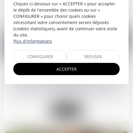
Cliquez ci-dessous sur « ACCEPTER » pour accepter
Lire la suite
le dépôt de l'ensemble des cookies ou sur «
CONFIGURER » pour choisir quels cookies
nécessitant votre consentement seront déposés
(cookies statistiques), avant de continuer votre visite
du site.
Plus d'informations
02
CONFIGURER
REFUSER
mai
ACCEPTER
OIT : incidence de l'IA sur la santé et la sécurité
au travail
Droit du travail - Salariés
/
Responsabilité accident du
travail
Lire la suite