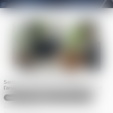
Santé au travail : on en sait plus sur
l’analyse des substances dangereuses !
Droit du travail - Salariés
Responsabilité accident du travail
Publié le :
27/03/2025
Source :
www.weblex.fr