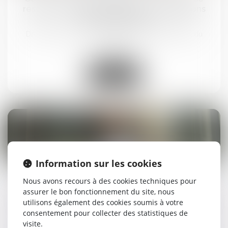
réseaux : comment obtenir les autorisations
correspondantes ?
Droit du travail - Salariés
/
Responsabilité accident du
travail
Lire la suite
13
Information sur les cookies
mai
Nous avons recours à des cookies techniques pour
Tarification AT-MP 2025
assurer le bon fonctionnement du site, nous
Droit du travail - Salariés
/
Responsabilité accident du
utilisons également des cookies soumis à votre
travail
consentement pour collecter des statistiques de
visite.