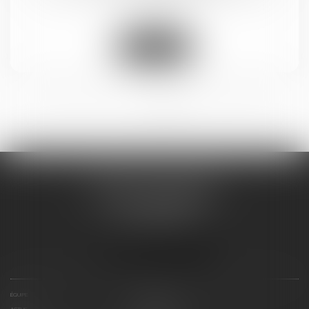
travail
Lire la suite
<<
<
1
2
3
4
>
>>
BRICCA & CAVALIER
14 BOULEVARD GAMBETTA
11100 NARBONNE
Tél :
04 48 16 07 18
Nous localiser
ÉQUIPE
EXPERTISES