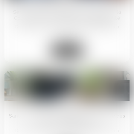
avr.
Secret médical vs droit à la contradiction : la
Cour tranche en faveur de la confidentialité
Droit du travail - Salariés
/
Responsabilité accident du
travail
Lire la suite
27
mars
Santé au travail : on en sait plus sur l’analyse des
substances dangereuses !
Droit du travail - Salariés
/
Responsabilité accident du