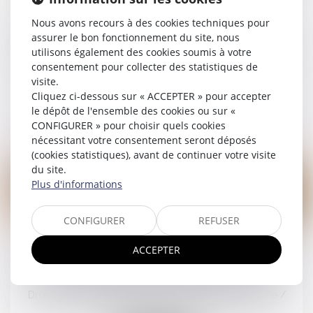
Successions et dettes fiscales : l’importance de
Nous avons recours à des cookies techniques pour
déclarer les créances dans les délais légaux
assurer le bon fonctionnement du site, nous
utilisons également des cookies soumis à votre
Droit de la famille, des personnes et de leur patrimoine
/
consentement pour collecter des statistiques de
Patrimoine et succession
visite.
Cliquez ci-dessous sur « ACCEPTER » pour accepter
Lire la suite
le dépôt de l'ensemble des cookies ou sur «
CONFIGURER » pour choisir quels cookies
nécessitant votre consentement seront déposés
(cookies statistiques), avant de continuer votre visite
du site.
Plus d'informations
19
CONFIGURER
REFUSER
déc.
ACCEPTER
Interdiction aux établissements bancaires de
prélever certains frais lors des successions
Droit de la famille, des personnes et de leur patrimoine
/
Patrimoine et succession