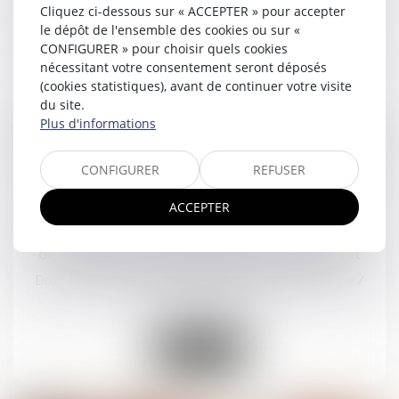
Cliquez ci-dessous sur « ACCEPTER » pour accepter
le dépôt de l'ensemble des cookies ou sur «
Lire la suite
CONFIGURER » pour choisir quels cookies
nécessitant votre consentement seront déposés
(cookies statistiques), avant de continuer votre visite
du site.
Plus d'informations
CONFIGURER
REFUSER
18
juil.
ACCEPTER
Lutte contre les violences faites aux femmes :
des financements à renforcer selon le Sénat
Droit de la famille, des personnes et de leur patrimoine
/
Violences familiales
Lire la suite