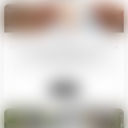
17
juil.
La durée d’exposition s’apprécie à la date de la
déclaration, pas à celle de la première
constatation médicale
Droit du travail - Salariés
/
Responsabilité accident du
travail
Lire la suite