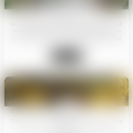
16
juil.
Heures supplémentaires : l’employeur ne peut
rester silencieux face à des preuves précises
Droit du travail - Salariés
/
Relation individuelles au travail
Lire la suite
16
juil.
Tutelle et conflit familial : quelle place pour la
famille ?