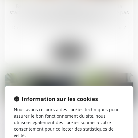
Retour d’un enfant déplacé illicitement : la
stabilité affective et scolaire ne caractérise pas
une situation intolérable
Droit de la famille, des personnes et de leur patrimoine
/
Filiation
Lire la suite
Information sur les cookies
21
juil.
Nous avons recours à des cookies techniques pour
assurer le bon fonctionnement du site, nous
Suspension pour non-vaccination : pas de départ
utilisons également des cookies soumis à votre
à la retraite anticipé au nom de la Constitution
consentement pour collecter des statistiques de
Droit du travail - Salariés
/
Relation individuelles au travail
visite.