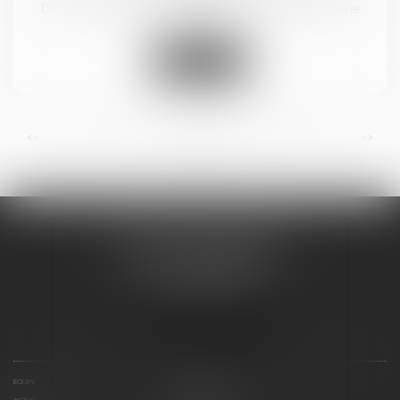
Droit de la famille, des personnes et de leur patrimoine
Lire la suite
...
...
<<
<
11
12
13
14
15
16
17
>
>>
BRICCA & CAVALIER
14 BOULEVARD GAMBETTA
11100 NARBONNE
Tél :
04 48 16 07 18
Nous localiser
ÉQUIPE
EXPERTISES