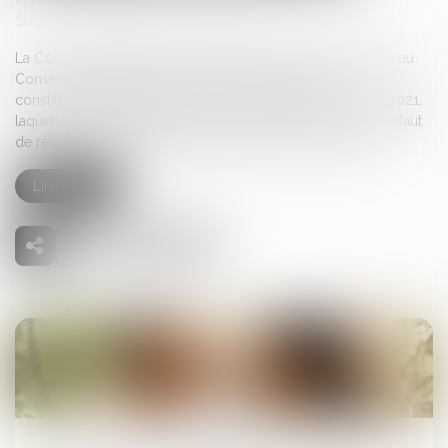
Publié le :
21/07/2025
Source :
www.lemag-juridique.com
La Cour de cassation a dernièrement refusé de transmettre au
Conseil constitutionnel une question prioritaire de
constitutionnalité portant sur l’article 14 de la loi du 5 août 2021,
laquelle permet la suspension du contrat de travail pour défaut
de respect de l’obligation vaccinale contre la Covid-19...
Lire la suite
22
juil.