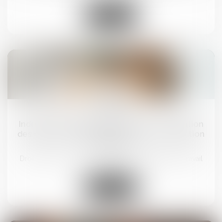
Lire la suite
03
déc.
Indemnité de départ à la retraite : clarification
des principes d’interprétation d’une convention
collective
Droit du travail - Salariés
/
Relation individuelles au travail
Lire la suite