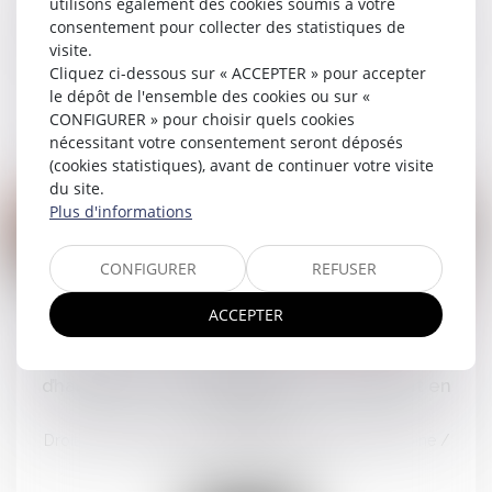
utilisons également des cookies soumis à votre
transparence des contrats obsèques
consentement pour collecter des statistiques de
Droit de la famille, des personnes et de leur patrimoine
/
visite.
Patrimoine et succession
Cliquez ci-dessous sur « ACCEPTER » pour accepter
le dépôt de l'ensemble des cookies ou sur «
CONFIGURER » pour choisir quels cookies
Lire la suite
nécessitant votre consentement seront déposés
(cookies statistiques), avant de continuer votre visite
du site.
Plus d'informations
CONFIGURER
REFUSER
03
ACCEPTER
déc.
Prestation compensatoire et droit d’usage et
d’habitation : une alternative au versement en
capital
Droit de la famille, des personnes et de leur patrimoine
/
Divorce et séparation