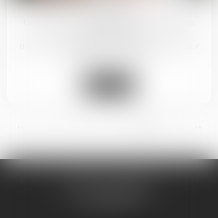
nov.
Un registre pour centraliser les mandats de
protection future
Droit de la famille, des personnes et de leur patrimoine
/
Patrimoine et succession
Lire la suite
...
<<
<
31
32
33
34
35
36
37
>
>>
BRICCA & CAVALIER
14 BOULEVARD GAMBETTA
11100 NARBONNE
Tél :
04 48 16 07 18