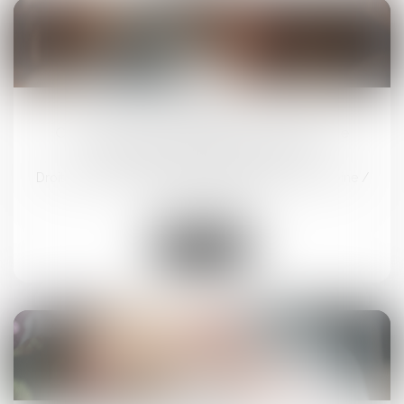
29
nov.
Comment aider les femmes victimes de
violences au sein du couple ?
Droit de la famille, des personnes et de leur patrimoine
/
Violences familiales
Lire la suite
28