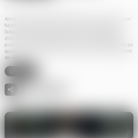
Publié le :
28/11/2024
Source :
cabinet-rs.expert-infos.com
Après 9 années d’attente, le registre des mandats de protection
future vient enfin de prendre vie ! Prévu par la loi relative à
l’adaptation de la société au vieillissement du 28 décembre
2015, ce registre était en attente de son décret d’application
pour pouvoir être effectif. Un décret qui vient d’être publié et qui
apporte un certain nombre de précisions sur le fonctionnement
de cet outil...
Lire la suite