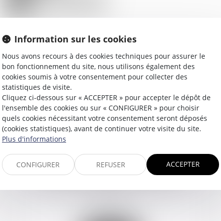
Information sur les cookies
Nous avons recours à des cookies techniques pour assurer le
bon fonctionnement du site, nous utilisons également des
cookies soumis à votre consentement pour collecter des
statistiques de visite.
Cliquez ci-dessous sur « ACCEPTER » pour accepter le dépôt de
l'ensemble des cookies ou sur « CONFIGURER » pour choisir
quels cookies nécessitant votre consentement seront déposés
(cookies statistiques), avant de continuer votre visite du site.
04
Plus d'informations
août
Mandataire spécial : un appel reste
ACCEPTER
CONFIGURER
REFUSER
recevable même après la fin du mandat
Droit de la famille, des personnes et de leur
patrimoine