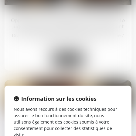
18
sept.
Opposition entre héritiers sur les obsèques : le
juge privilégie la volonté exprimée du défunt
Droit de la famille, des personnes et de leur patrimoine
/
Patrimoine et succession
Lire la suite
Information sur les cookies
17
Nous avons recours à des cookies techniques pour
sept.
assurer le bon fonctionnement du site, nous
utilisons également des cookies soumis à votre
Allocation de retour à l'emploi -Quels droits au
consentement pour collecter des statistiques de
chômage après un contrat d’alternance ?
visite.