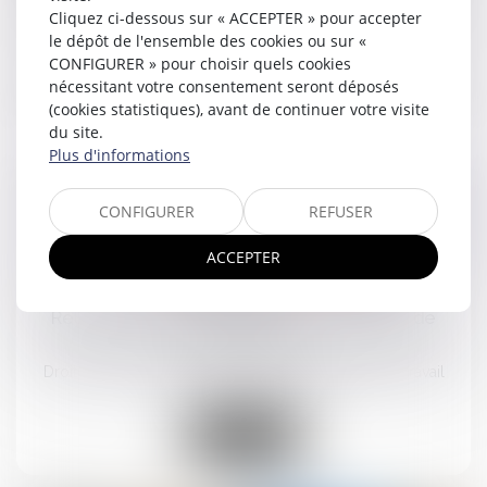
Cliquez ci-dessous sur « ACCEPTER » pour accepter
Droit du travail - Salariés
/
Droit de la protection sociale
le dépôt de l'ensemble des cookies ou sur «
CONFIGURER » pour choisir quels cookies
Lire la suite
nécessitant votre consentement seront déposés
(cookies statistiques), avant de continuer votre visite
du site.
Plus d'informations
CONFIGURER
REFUSER
15
ACCEPTER
sept.
Relation amoureuse au travail : un risque de
licenciement ?
Droit du travail - Salariés
/
Relation individuelles au travail
Lire la suite