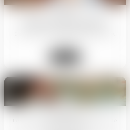
11
sept.
Usage des substances psychoactives :
prévention en milieu professionnel
Droit du travail - Salariés
/
Responsabilité accident du
travail
Lire la suite
10
sept.
Le Conseil constitutionnel fait le point sur le
congé de paternité