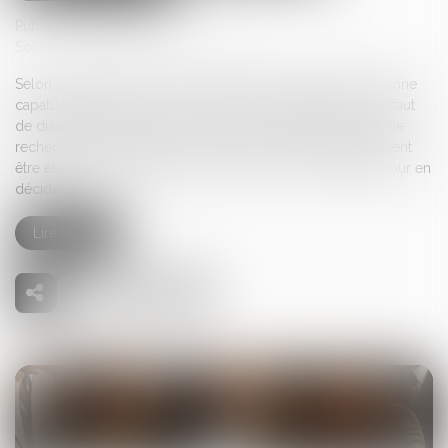
Publié le :
18/09/2025
Source :
www.lemag-juridique.com
Selon l’article 3 de la loi du 15 novembre 1887, toute personne
capable peut régler les conditions de ses funérailles. À défaut
de dispositions expresses du défunt, il appartient au juge de
rechercher les intentions de ce dernier, et, si elles ne peuvent
être établies, de désigner la personne la mieux qualifiée pour en
décider...
Lire la suite