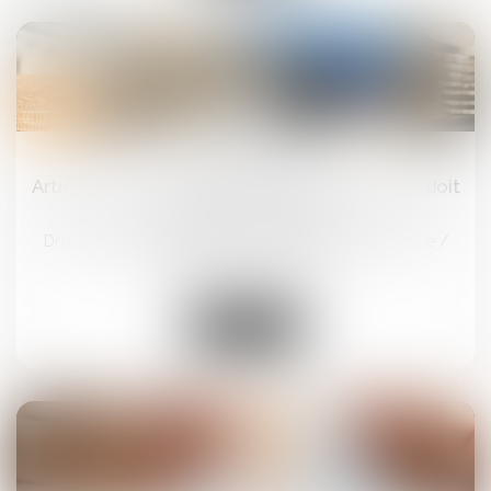
12
sept.
Article 922 du Code civil : la valeur des biens doit
être fixée au décès
Droit de la famille, des personnes et de leur patrimoine
/
Patrimoine et succession
Lire la suite