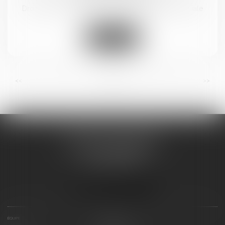
Droit du travail - Salariés
/
Droit de la protection sociale
Lire la suite
...
...
<<
<
6
7
8
9
10
11
12
>
>>
BRICCA & CAVALIER
14 BOULEVARD GAMBETTA
11100 NARBONNE
Tél :
04 48 16 07 18
Nous localiser
ÉQUIPE
EXPERTISES