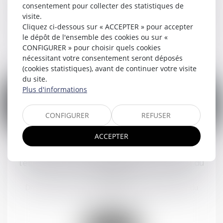
l’accès à ses e-mails professionnels
consentement pour collecter des statistiques de
Droit du travail - Salariés
/
Relation individuelles au travail
visite.
Cliquez ci-dessous sur « ACCEPTER » pour accepter
le dépôt de l'ensemble des cookies ou sur «
Lire la suite
CONFIGURER » pour choisir quels cookies
nécessitant votre consentement seront déposés
(cookies statistiques), avant de continuer votre visite
du site.
Plus d'informations
CONFIGURER
REFUSER
26
juin
ACCEPTER
Obligation de sécurité : l’employeur doit vérifier
l’effectivité des préconisations du médecin du
travail
Droit du travail - Salariés
/
Responsabilité accident du
travail