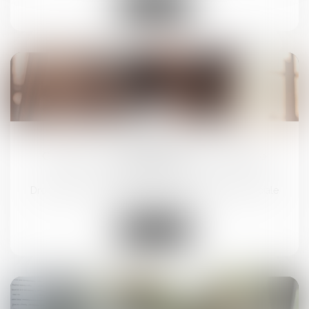
Lire la suite
25
juin
Canicule : qui peut recourir au chômage
intempéries ?
Droit du travail - Salariés
/
Droit de la protection sociale
Lire la suite