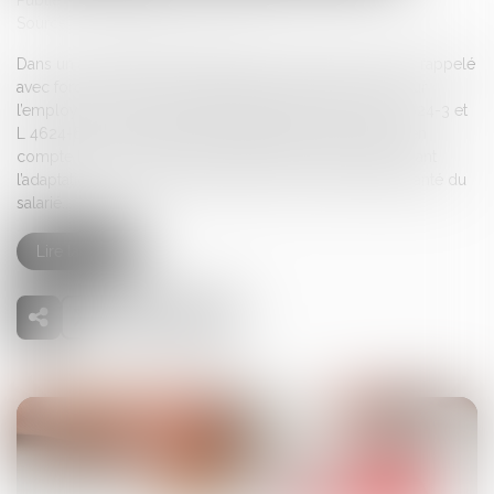
Publié le :
26/06/2025
Source :
www.lemag-juridique.com
Dans un arrêt rendu le 11 juin 2025, la chambre sociale a rappelé
avec force la portée de l’obligation de sécurité pesant sur
l’employeur, en ce qu’en vertu des articles L 4121-1, L 4624-3 et
L 4624-6 du Code du travail, l’employeur doit prendre en
compte les propositions du médecin du travail concernant
l’adaptation du poste, notamment en lien avec l’état de santé du
salarié...
Lire la suite