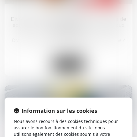
01
juil.
Divorce et entreprise exploitée sous forme de
société : comment évaluer les droits sociaux
d’un époux ?
Droit de la famille, des personnes et de leur patrimoine
/
Divorce et séparation
Lire la suite
Information sur les cookies
30
juin
Nous avons recours à des cookies techniques pour
assurer le bon fonctionnement du site, nous
Données personnelles : le salarié peut exiger
utilisons également des cookies soumis à votre