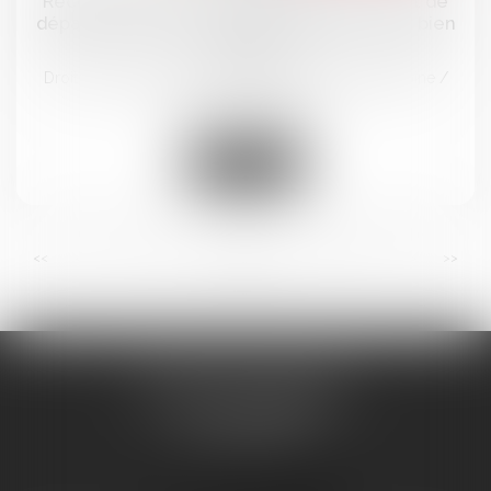
Récompense due à la communauté : point de
départ des intérêts en cas d’aliénation d’un bien
propre
Droit de la famille, des personnes et de leur patrimoine
/
Divorce et séparation
Lire la suite
...
...
<<
<
13
14
15
16
17
18
19
>
>>
BRICCA & CAVALIER
14 BOULEVARD GAMBETTA
11100 NARBONNE
Tél :
04 48 16 07 18
Nous localiser