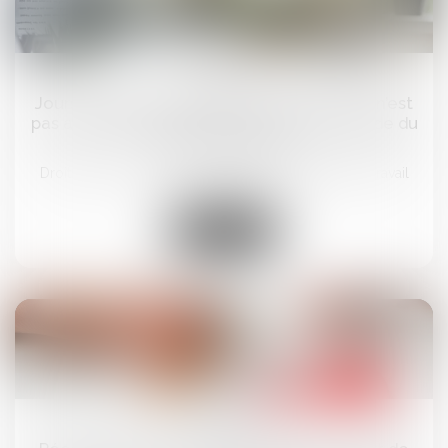
24
juin
Jours de fractionnement : la renonciation n’est
pas automatique si c’est le salarié qui décide du
fractionnement
Droit du travail - Salariés
/
Relation individuelles au travail
Lire la suite
23
juin