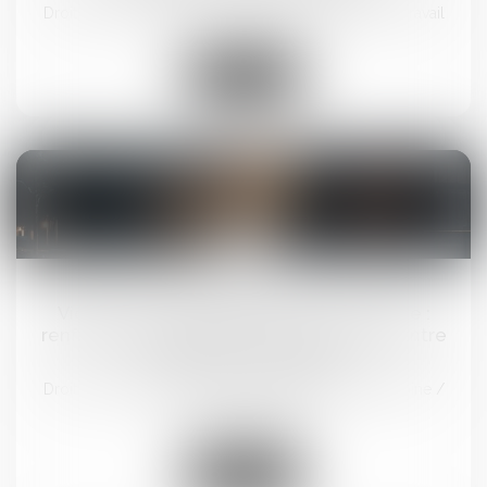
Droit du travail - Salariés
/
Relation individuelles au travail
Lire la suite
26
sept.
Violence à l’égard des femmes en France :
renforcer la protection et mieux lutter contre
les violences sexuelles
Droit de la famille, des personnes et de leur patrimoine
/
Violences familiales
Lire la suite