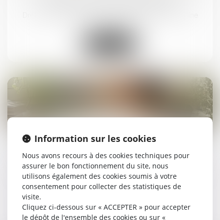
au secret et accès aux origines ?
Droit de la famille, des personnes et de leur patrimoine
Lire la suite
14
mai
Information sur les cookies
Jeunes travailleurs exposés aux rayonnements :
Nous avons recours à des cookies techniques pour
évolution des critères de protection
assurer le bon fonctionnement du site, nous
utilisons également des cookies soumis à votre
Droit du travail - Salariés
/
Responsabilité accident du
consentement pour collecter des statistiques de
travail
visite.
Cliquez ci-dessous sur « ACCEPTER » pour accepter
Lire la suite
le dépôt de l'ensemble des cookies ou sur «