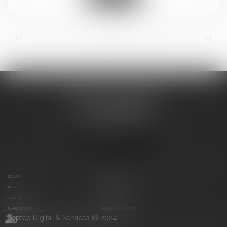
...
...
<<
<
5
6
7
8
9
10
11
>
>>
BRICCA & CAVALIER
14 BOULEVARD GAMBETTA
11100 NARBONNE
Tél :
04 48 16 07 18
Nous localiser
ÉQUIPE
EXPERTISES
ACTUS
DOCUMENTS ET LIENS
CONTACT
HONORAIRES
PLAN DU SITE
MENTIONS LÉGALES
Septeo Digital & Services © 2024