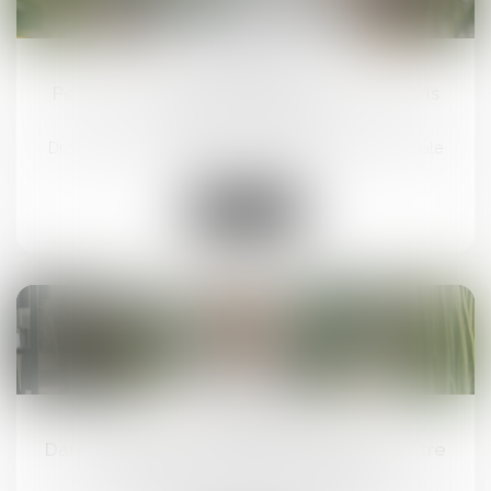
13
mai
Peut-on reporter ses congés payés non pris
après le 31 mai ?
Droit du travail - Salariés
/
Droit de la protection sociale
Lire la suite
12
mai
Dans quels cas une rupture de CDD peut être
considérée comme abusive ?