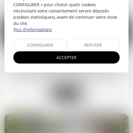
CONFIGURER » pour choisir quels cookies
nécessitant votre consentement seront déposés
(cookies statistiques), avant de continuer votre visite
du site.
Plus d'informations
14
CONFIGURER
REFUSER
mai
ACCEPTER
Lancement du Pack Nouveau Départ en Vendée
Droit de la famille, des personnes et de leur patrimoine
/
Violences familiales
Lire la suite