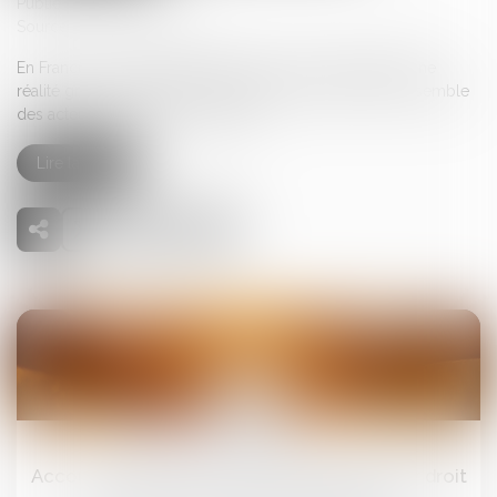
Publié le :
14/05/2026
Source :
www.vendee.gouv.fr
En France, les violences au sein du couple constituent une
réalité grave, qui appelle l'engagement constant de l'ensemble
des acteurs publics et associatifs...
Lire la suite
18
mai
Accouchement sous X : comment concilier droit