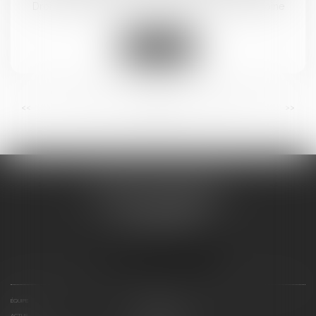
Droit de la famille, des personnes et de leur patrimoine
Lire la suite
...
...
<<
<
23
24
25
26
27
28
29
>
>>
BRICCA & CAVALIER
14 BOULEVARD GAMBETTA
11100 NARBONNE
Tél :
04 48 16 07 18
Nous localiser
ÉQUIPE
EXPERTISES
ACTUS
DOCUMENTS ET LIENS