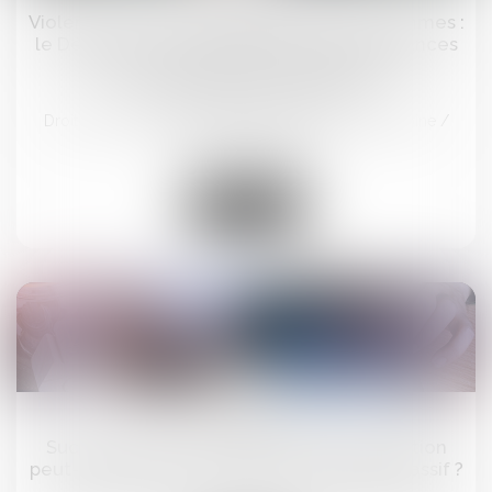
Violences et harcèlement subis par les femmes :
le Défenseur des droits pointe des insuffisances
dans l’accueil, la prise en charge et la
reconnaissance des faits
Droit de la famille, des personnes et de leur patrimoine
/
Violences familiales
Lire la suite
21
mars
Succession et quasi-usufruit : l’administration
peut-elle rectifier une dette déclarée au passif ?