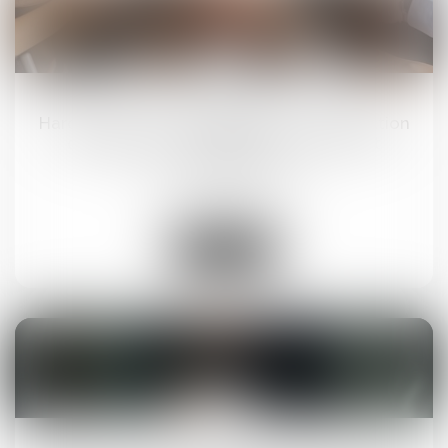
24
mars
Harcèlement moral : l’absence de justification
des agissements de l’employeur lui est
imputable
Droit du travail - Salariés
Lire la suite
21
mars