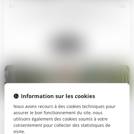
Santé au travail : on en sait plus sur l’analyse des
substances dangereuses !
Droit du travail - Salariés
/
Responsabilité accident du
travail
Lire la suite
26
Information sur les cookies
mars
Nous avons recours à des cookies techniques pour
Attention aux heures de délégation prises
assurer le bon fonctionnement du site, nous
pendant un arrêt de travail !
utilisons également des cookies soumis à votre
consentement pour collecter des statistiques de
Droit du travail - Salariés
/
Droit de la protection sociale
visite.