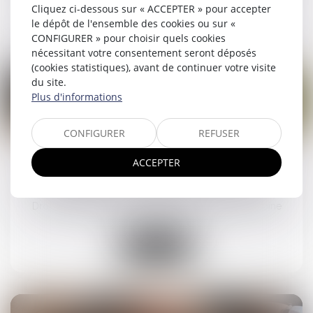
Cliquez ci-dessous sur « ACCEPTER » pour accepter
Lire la suite
le dépôt de l'ensemble des cookies ou sur «
CONFIGURER » pour choisir quels cookies
nécessitant votre consentement seront déposés
(cookies statistiques), avant de continuer votre visite
du site.
Plus d'informations
25
CONFIGURER
REFUSER
mars
ACCEPTER
Droit de visite en espace de rencontre :
l’obligation pour le juge de fixer une durée
Droit de la famille, des personnes et de leur patrimoine
Lire la suite