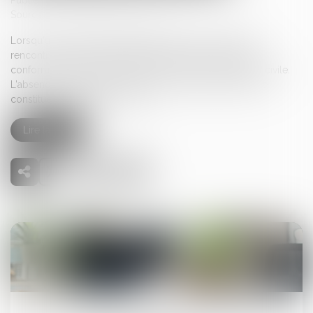
Publié le :
25/03/2025
Source :
www.lemag-juridique.com
Lorsqu'un droit de visite est exercé dans un espace de
rencontre, le juge doit impérativement en fixer la durée,
conformément à l'article 1180-5 du Code de procédure civile.
L'absence de précision quant à la durée de cette mesure
constitue une violation de la loi...
Lire la suite
27
mars