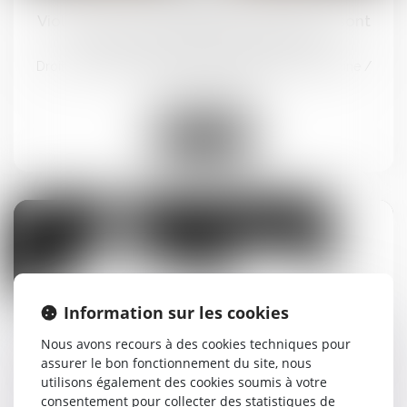
Violences sur les enfants : les alertes ne sont
pas aisées pour les professionnels
Droit de la famille, des personnes et de leur patrimoine
/
Violences familiales
Lire la suite
25
avr.
Information sur les cookies
Déconstruire les idées reçues sur les violences
Nous avons recours à des cookies techniques pour
conjugales par l’anthropologie
assurer le bon fonctionnement du site, nous
utilisons également des cookies soumis à votre
Droit de la famille, des personnes et de leur patrimoine
/
consentement pour collecter des statistiques de
Violences familiales