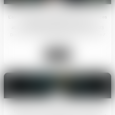
04
avr.
L'aide d'urgence pour les victimes de violences
conjugales a bénéficié à plus de
40 000 personnes depuis sa création fin 2023
Droit de la famille, des personnes et de leur patrimoine
/
Violences familiales
Lire la suite
28
mars
Transports en commun : les femmes 1ères