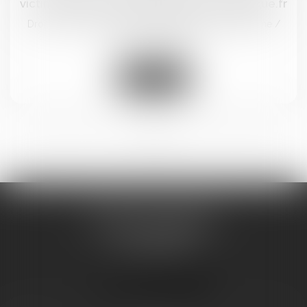
victimes de violences sexuelles | vie-publique.fr
Droit de la famille, des personnes et de leur patrimoine
/
Violences familiales
Lire la suite
<<
<
1
2
3
4
5
>
>>
BRICCA & CAVALIER
14 BOULEVARD GAMBETTA
11100 NARBONNE
Tél :
04 48 16 07 18
Nous localiser