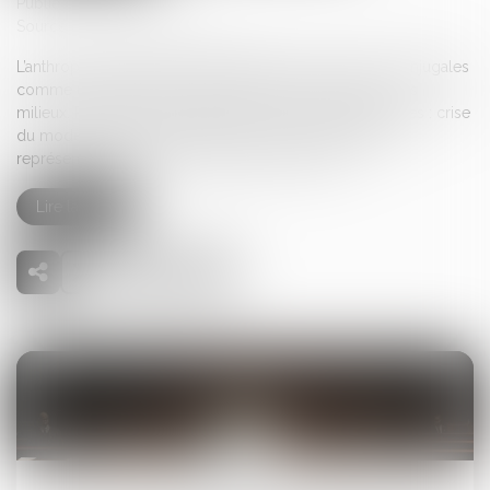
Publié le :
25/04/2025
Source :
theconversation.com
L’anthropologie permet d’appréhender les violences conjugales
comme un problème social complexe touchant tous les
milieux. Plusieurs problématiques sont souvent associées : crise
du modèle patriarcal, exclusion sociale, santé mentale,
représentations érotiques et affectives sexistes…
Lire la suite
07
mai