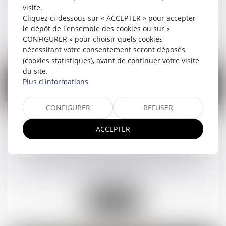
visite.
Cliquez ci-dessous sur « ACCEPTER » pour accepter
Lire la suite
le dépôt de l'ensemble des cookies ou sur «
CONFIGURER » pour choisir quels cookies
nécessitant votre consentement seront déposés
(cookies statistiques), avant de continuer votre visite
du site.
Plus d'informations
18
CONFIGURER
REFUSER
avr.
ACCEPTER
Proposition de loi visant à renforcer la lutte
contre les violences sexuelles et sexistes
Droit de la famille, des personnes et de leur patrimoine
/
Violences familiales
Lire la suite