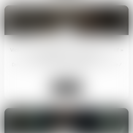
11
avr.
Violences conjugales : le « contrôle coercitif »
bientôt dans le Code pénal ?
Droit de la famille, des personnes et de leur patrimoine
/
Violences familiales
Lire la suite