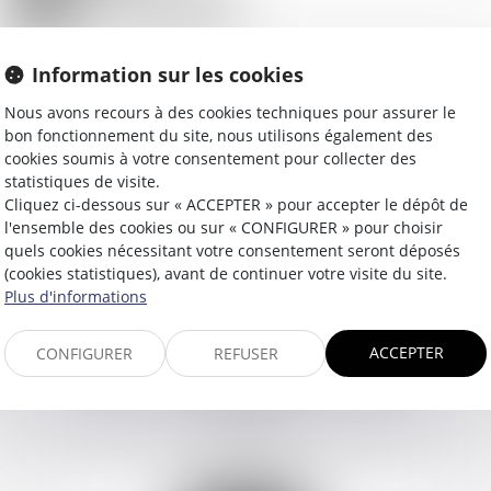
Information sur les cookies
Nous avons recours à des cookies techniques pour assurer le
bon fonctionnement du site, nous utilisons également des
cookies soumis à votre consentement pour collecter des
statistiques de visite.
Cliquez ci-dessous sur « ACCEPTER » pour accepter le dépôt de
l'ensemble des cookies ou sur « CONFIGURER » pour choisir
quels cookies nécessitant votre consentement seront déposés
(cookies statistiques), avant de continuer votre visite du site.
02
Plus d'informations
juin
Licenciement : le compte à rebours
ACCEPTER
CONFIGURER
REFUSER
démarre le lendemain de la réception
de la lettre
Droit du travail - Salariés
/
Relation individuelles au
travail