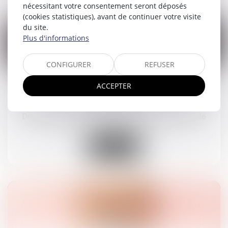
nécessitant votre consentement seront déposés
(cookies statistiques), avant de continuer votre visite
du site.
Plus d'informations
16
CONFIGURER
REFUSER
avr.
ACCEPTER
Salariée enceinte : quelles sont les obligations
de l’employeur ?
Droit du travail - Salariés
/
Droit de la protection sociale
Lire la suite