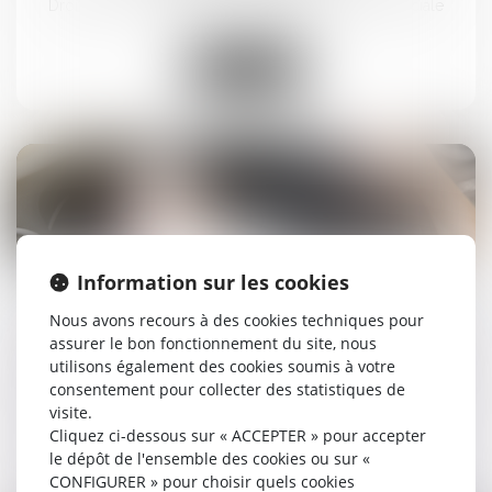
Droit du travail - Salariés
/
Droit de la protection sociale
Lire la suite
30
avr.
Information sur les cookies
La mise à disposition d'un véhicule de fonction
Nous avons recours à des cookies techniques pour
n'exonère pas l'employeur du versement de
assurer le bon fonctionnement du site, nous
l'indemnité d'occupation du domicile
utilisons également des cookies soumis à votre
Droit du travail - Salariés
/
Droit de la protection sociale
consentement pour collecter des statistiques de
visite.
Cliquez ci-dessous sur « ACCEPTER » pour accepter
Lire la suite
le dépôt de l'ensemble des cookies ou sur «
CONFIGURER » pour choisir quels cookies