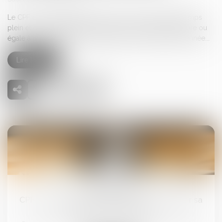
Le CPF est crédité de 500 € par an pour les salariés à temps
plein et ceux ayant effectué une durée de travail supérieure ou
égale à la moitié de la durée légale sur l'ensemble de l'année...
Lire la suite
06
mai
CPF : l'employeur peut désormais encadrer sa
dotation volontaire