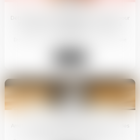
09
avr.
Déblocage anticipé de l'épargne salariale pour
l'acquisition d'une résidence principale à
l'étranger
Droit du travail - Salariés
/
Droit de la protection sociale
Lire la suite
02
avr.
Arrêt maladie : baisse du montant maximal des
IJSS à compter du 1er avril