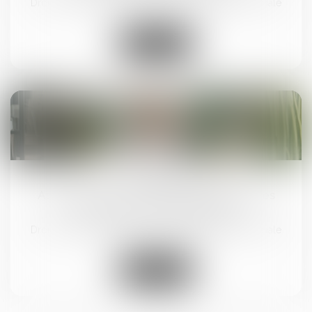
Droit du travail - Salariés
/
Droit de la protection sociale
Lire la suite
26
mars
Attention aux heures de délégation prises
pendant un arrêt de travail !
Droit du travail - Salariés
/
Droit de la protection sociale
Lire la suite