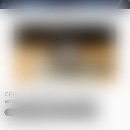
CPF : l'employeur peut désormais
encadrer sa dotation volontaire
Droit du travail - Salariés
Droit de la protection sociale
Publié le :
06/05/2025
Source :
www.legisocial.fr