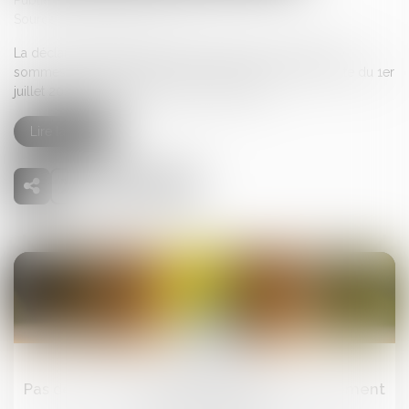
Publié le :
11/07/2025
Source :
www.notretemps.com
La déclaration papier des dons manuels et des dons de
sommes d'argent reste autorisée en France. La date limite du 1er
juillet 2025 n'est finalement plus d'actualité...
Lire la suite
18
août
Pas de retour de l’enfant, pas de remboursement
des frais engagés