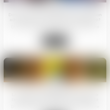
11
juil.
Donation: quelle est cette nouvelle obligation
administrative qui a finalement été reportée?
Droit de la famille, des personnes et de leur patrimoine
Lire la suite
08
juil.
La fraude à la communauté de vie entraîne
l’annulation de la déclaration de nationalité
Droit de la famille, des personnes et de leur patrimoine