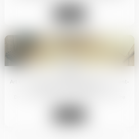
Lire la suite
19
juin
Art et héritage : les œuvres du défunt peuvent-
elles être revendiquées ?
Droit de la famille, des personnes et de leur patrimoine
Lire la suite