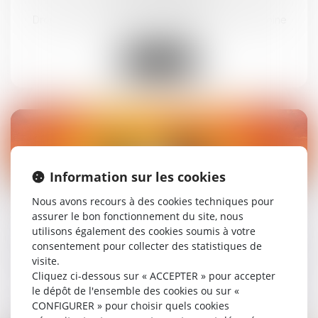
Droit de la famille, des personnes et de leur patrimoine
Lire la suite
04
Information sur les cookies
août
Nous avons recours à des cookies techniques pour
Mandataire spécial : un appel reste recevable
assurer le bon fonctionnement du site, nous
même après la fin du mandat
utilisons également des cookies soumis à votre
consentement pour collecter des statistiques de
Droit de la famille, des personnes et de leur patrimoine
visite.
Cliquez ci-dessous sur « ACCEPTER » pour accepter
le dépôt de l'ensemble des cookies ou sur «
Lire la suite
CONFIGURER » pour choisir quels cookies