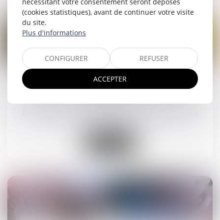
nécessitant votre consentement seront déposés
(cookies statistiques), avant de continuer votre visite
du site.
Plus d'informations
CONFIGURER
REFUSER
16
juil.
ACCEPTER
Tutelle et conflit familial : quelle place pour la
famille ?
Droit de la famille, des personnes et de leur patrimoine
Lire la suite